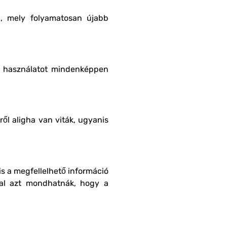
sa, mely folyamatosan újabb
res használatot mindenképpen
ől aligha van viták, ugyanis
s a megfellelhető információ
gal azt mondhatnák, hogy a