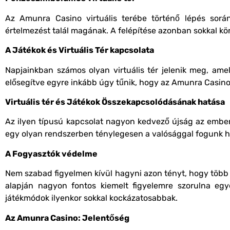
Az Amunra Casino virtuális terébe történő lépés során
értelmezést talál magának. A felépítése azonban sokkal 
A Játékok és Virtuális Tér kapcsolata
Napjainkban számos olyan virtuális tér jelenik meg, ame
elősegítve egyre inkább úgy tűnik, hogy az Amunra Casino v
Virtuális tér és Játékok Összekapcsolódásának hatása
Az ilyen típusú kapcsolat nagyon kedvező újság az emberi
egy olyan rendszerben ténylegesen a valósággal fogunk 
A Fogyasztók védelme
Nem szabad figyelmen kívül hagyni azon tényt, hogy több 
alapján nagyon fontos kiemelt figyelemre szorulna e
játékmódok ilyenkor sokkal kockázatosabbak.
Az Amunra Casino: Jelentőség