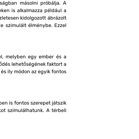
sságban másolni próbálja. A
eken is alkalmazza például a
letesen kidolgozott ábrázolt
de szimulált élménybe. Ezzel
fel, melyben egy ember és a
lődés lehetőségének faktort a
és ily módon az egyik fontos
en is fontos szerepet játszik
t szimulálhatunk. A térbeli