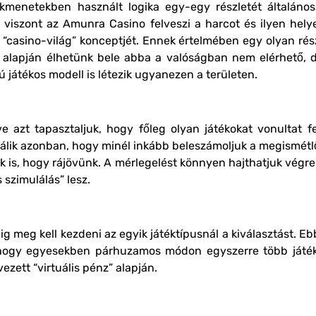
ékmenetekben használt logika egy-egy részletét általáno
 viszont az Amunra Casino felveszi a harcot és ilyen hely
“casino-világ” konceptjét. Ennek értelmében egy olyan rész
ak alapján élhetünk bele abba a valóságban nem elérhető, 
 játékos modell is létezik ugyanezen a területen.
ve azt tapasztaljuk, hogy főleg olyan játékokat vonultat 
é válik azonban, hogy minél inkább beleszámoljuk a megismét
 is, hogy rájövünk. A mérlegelést könnyen hajthatjuk végre 
 szimulálás” lesz.
g meg kell kezdeni az egyik játéktípusnál a kiválasztást. Ebb
 hogy egyesekben párhuzamos módon egyszerre több játéko
ezett “virtuális pénz” alapján.