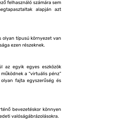
kező felhasználó számára sem
egtapasztaltak alapján azt
s olyan típusú környezet van
ssága ezen részeknek.
ül az egyik egyes eszközök
 működnek a “virtuális pénz”
 olyan fajta egyszerűség és
történő bevezetéskor könnyen
edeti valóságábrázolásokra.