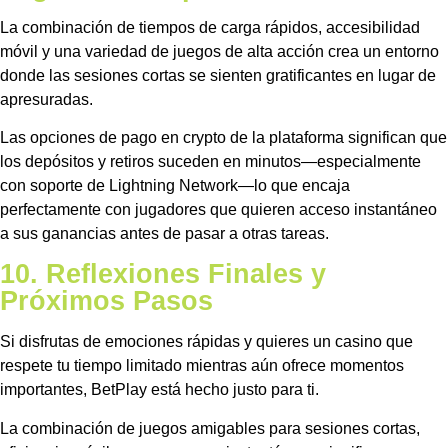
La combinación de tiempos de carga rápidos, accesibilidad
móvil y una variedad de juegos de alta acción crea un entorno
donde las sesiones cortas se sienten gratificantes en lugar de
apresuradas.
Las opciones de pago en crypto de la plataforma significan que
los depósitos y retiros suceden en minutos—especialmente
con soporte de Lightning Network—lo que encaja
perfectamente con jugadores que quieren acceso instantáneo
a sus ganancias antes de pasar a otras tareas.
10. Reflexiones Finales y
Próximos Pasos
Si disfrutas de emociones rápidas y quieres un casino que
respete tu tiempo limitado mientras aún ofrece momentos
importantes, BetPlay está hecho justo para ti.
La combinación de juegos amigables para sesiones cortas,