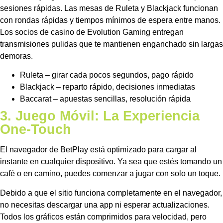
sesiones rápidas. Las mesas de Ruleta y Blackjack funcionan
con rondas rápidas y tiempos mínimos de espera entre manos.
Los socios de casino de Evolution Gaming entregan
transmisiones pulidas que te mantienen enganchado sin largas
demoras.
Ruleta – girar cada pocos segundos, pago rápido
Blackjack – reparto rápido, decisiones inmediatas
Baccarat – apuestas sencillas, resolución rápida
3. Juego Móvil: La Experiencia
One‑Touch
El navegador de BetPlay está optimizado para cargar al
instante en cualquier dispositivo. Ya sea que estés tomando un
café o en camino, puedes comenzar a jugar con solo un toque.
Debido a que el sitio funciona completamente en el navegador,
no necesitas descargar una app ni esperar actualizaciones.
Todos los gráficos están comprimidos para velocidad, pero