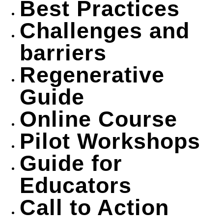
Best Practices
Challenges and
barriers
Regenerative
Guide
Online Course
Pilot Workshops
Guide for
Educators
Call to Action