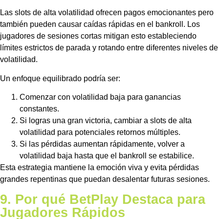
Las slots de alta volatilidad ofrecen pagos emocionantes pero
también pueden causar caídas rápidas en el bankroll. Los
jugadores de sesiones cortas mitigan esto estableciendo
límites estrictos de parada y rotando entre diferentes niveles de
volatilidad.
Un enfoque equilibrado podría ser:
Comenzar con volatilidad baja para ganancias
constantes.
Si logras una gran victoria, cambiar a slots de alta
volatilidad para potenciales retornos múltiples.
Si las pérdidas aumentan rápidamente, volver a
volatilidad baja hasta que el bankroll se estabilice.
Esta estrategia mantiene la emoción viva y evita pérdidas
grandes repentinas que puedan desalentar futuras sesiones.
9. Por qué BetPlay Destaca para
Jugadores Rápidos