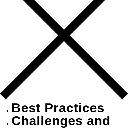
Best Practices
Challenges and