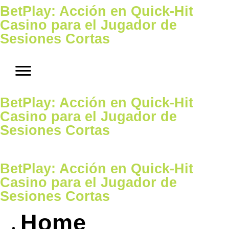
Skip
BetPlay: Acción en Quick‑Hit
to
Casino para el Jugador de
content
Sesiones Cortas
BetPlay: Acción en Quick‑Hit
Casino para el Jugador de
Sesiones Cortas
BetPlay: Acción en Quick‑Hit
Casino para el Jugador de
Sesiones Cortas
Home