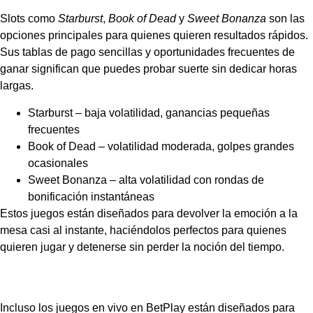
Slots como
Starburst
,
Book of Dead
y
Sweet Bonanza
son las
opciones principales para quienes quieren resultados rápidos.
Sus tablas de pago sencillas y oportunidades frecuentes de
ganar significan que puedes probar suerte sin dedicar horas
largas.
Starburst – baja volatilidad, ganancias pequeñas
frecuentes
Book of Dead – volatilidad moderada, golpes grandes
ocasionales
Sweet Bonanza – alta volatilidad con rondas de
bonificación instantáneas
Estos juegos están diseñados para devolver la emoción a la
mesa casi al instante, haciéndolos perfectos para quienes
quieren jugar y detenerse sin perder la noción del tiempo.
Instantáneas de Dealer en Vivo
Incluso los juegos en vivo en BetPlay están diseñados para