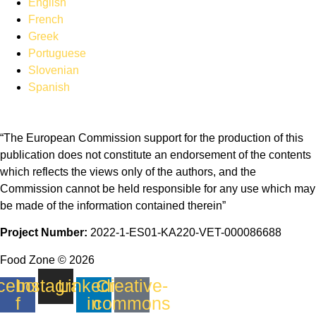
English
French
Greek
Portuguese
Slovenian
Spanish
“The European Commission support for the production of this
publication does not constitute an endorsement of the contents
which reflects the views only of the authors, and the
Commission cannot be held responsible for any use which may
be made of the information contained therein”
Project Number:
2022-1-ES01-KA220-VET-000086688
Food Zone © 2026
cebook-
Instagram
Linkedin-
Creative-
f
in
commons