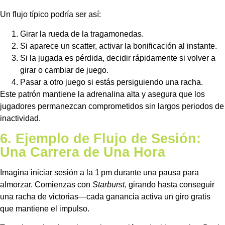
Un flujo típico podría ser así:
Girar la rueda de la tragamonedas.
Si aparece un scatter, activar la bonificación al instante.
Si la jugada es pérdida, decidir rápidamente si volver a
girar o cambiar de juego.
Pasar a otro juego si estás persiguiendo una racha.
Este patrón mantiene la adrenalina alta y asegura que los
jugadores permanezcan comprometidos sin largos periodos de
inactividad.
6. Ejemplo de Flujo de Sesión:
Una Carrera de Una Hora
Imagina iniciar sesión a la 1 pm durante una pausa para
almorzar. Comienzas con
Starburst
, girando hasta conseguir
una racha de victorias—cada ganancia activa un giro gratis
que mantiene el impulso.