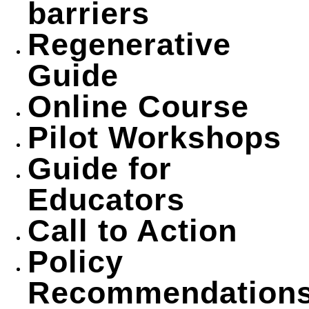
barriers
Regenerative
Guide
Online Course
Pilot Workshops
Guide for
Educators
Call to Action
Policy
Recommendation