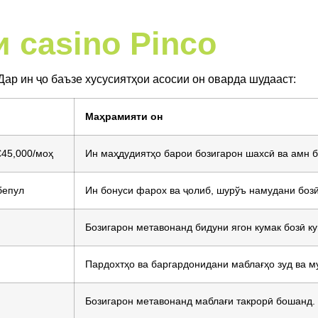
 casino Pinco
Дар ин ҷо баъзе хусусиятҳои асосии он оварда шудааст:
Маҳрамияти он
€45,000/моҳ
Ин маҳдудиятҳо барои бозигарон шахсӣ ва амн 
бепул
Ин бонуси фарох ва ҷолиб, шурўъ намудани бозӣ
Бозигарон метавонанд бидуни ягон кумак бозӣ ку
Пардохтҳо ва баргардонидани маблағҳо зуд ва 
Бозигарон метавонанд маблағи такрорӣ бошанд.