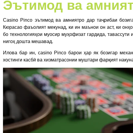
Эътимод ва амния
Casino Pinco эътимод ва амниятро дар таҷрибаи бози
Кюрасао фаъолият мекунад, ки ин маънои он аст, ки он
бо технологияҳои муосир муҳофизат гардида, тавассути
нигоҳ дошта мешавад.
Илова бар ин, casino Pinco барои ҳар як бозигар мех
хостинги касбӣ ва хизматрасонии муштари фарқият накуна