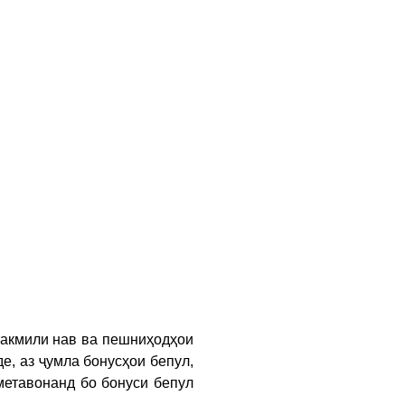
 такмили нав ва пешниҳодҳои
, аз ҷумла бонусҳои бепул,
метавонанд бо бонуси бепул