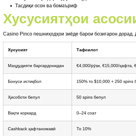
Тасдиқи осон ва бомаъриф
Хусусиятҳои асосии
Casino Pinco пешниҳодҳои зиёде барои бозигарон дорад. 
Хусусият
Тафсилот
Маҳдудияти баргардонидан
€4,000/рӯзи, €15,000/ҳафта, 
Бонуси истиқбол
150% то $10,000 + 250 spins 
Ҳисоботи бепул
50 spins бепул
Вақти коркард
0–24 соат
Cashback ҳафтаномавӣ
То 10%