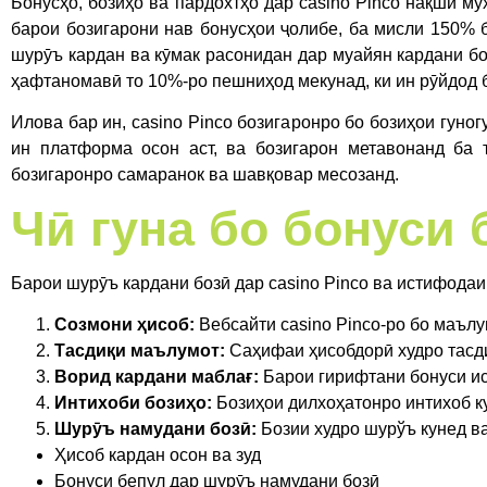
Бонусҳо, бозиҳо ва пардохтҳо дар casino Pinco нақши м
барои бозигарони нав бонусҳои ҷолибе, ба мисли 150% 
шурӯъ кардан ва кӯмак расонидан дар муайян кардани б
ҳафтаномавӣ то 10%-ро пешниҳод мекунад, ки ин рӯйдод 
Илова бар ин, casino Pinco бозигаронро бо бозиҳои гуног
ин платформа осон аст, ва бозигарон метавонанд ба 
бозигаронро самаранок ва шавқовар месозанд.
Чӣ гуна бо бонуси
Барои шурӯъ кардани бозӣ дар casino Pinco ва истифодаи
Созмони ҳисоб:
Вебсайти casino Pinco-ро бо маълу
Тасдиқи маълумот:
Саҳифаи ҳисобдорӣ худро тасди
Ворид кардани маблағ:
Барои гирифтани бонуси ист
Интихоби бозиҳо:
Бозиҳои дилхоҳатонро интихоб ку
Шурӯъ намудани бозӣ:
Бозии худро шурўъ кунед ва
Ҳисоб кардан осон ва зуд
Бонуси бепул дар шурӯъ намудани бозӣ