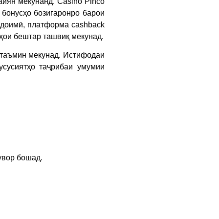
айян мекунанд. Casino Pinco
 бонусҳо бозигаронро барои
 доимӣ, платформа cashback
иҳои бештар ташвиқ мекунад.
з, таъмин мекунад. Истифодаи
усусиятҳо таҷрибаи умумии
увор бошад.