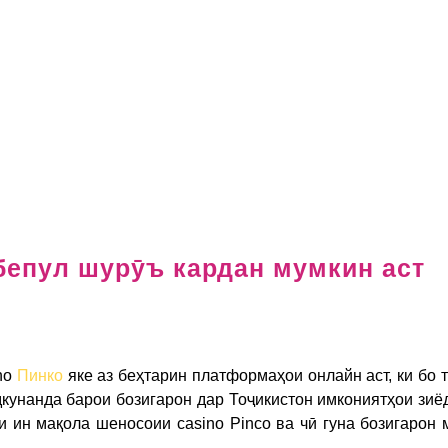
и бепул шурӯъ кардан мумкин аст
ino
Пинко
яке аз беҳтарин платформаҳои онлайн аст, ки бо
унанда барои бозигарон дар Тоҷикистон имкониятҳои зиёде
и ин мақола шеносоии casino Pinco ва чӣ гуна бозигарон 