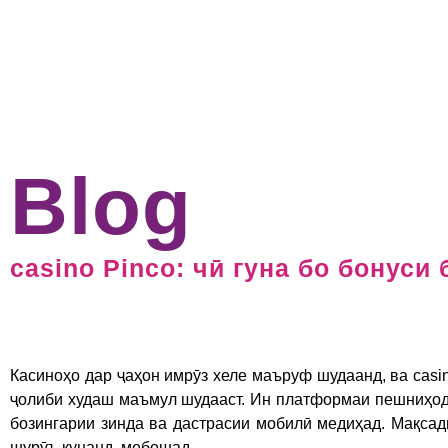
Blog
casino Pinco: чӣ гуна бо бонус
Касиноҳо дар ҷаҳон имрӯз хеле маъруф шудаанд, ва cas
ҷолиби худаш маъмул шудааст. Ин платформаи пешниҳодк
бозингарии зинда ва дастрасии мобилӣ медиҳад. Мақсад
шурӯъ кунанд, мебошад.