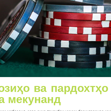
бозиҳо ва пардохтҳо
а мекунанд