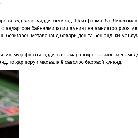
т
гарони худ хеле ҷиддӣ мегирад. Платформа бо Лицензияи
ҳо стандартҳои байналмилалии амният ва амниятро риоя ме
 ин, бозигарон метавонанд боварӣ дошта бошанд, ки маъл
анизми муҳофизати оддӣ ва самаранокро таъмин менамоя
нд, то ҳар поруи масъала ё саволро баррасӣ кунанд.