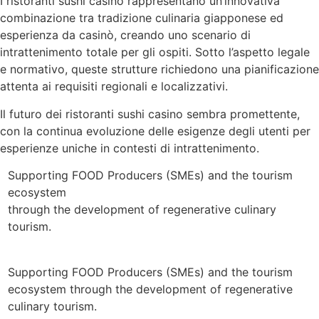
I ristoranti sushi casino rappresentano un’innovativa
combinazione tra tradizione culinaria giapponese ed
esperienza da casinò, creando uno scenario di
intrattenimento totale per gli ospiti. Sotto l’aspetto legale
e normativo, queste strutture richiedono una pianificazione
attenta ai requisiti regionali e localizzativi.
Il futuro dei ristoranti sushi casino sembra promettente,
con la continua evoluzione delle esigenze degli utenti per
esperienze uniche in contesti di intrattenimento.
Supporting FOOD Producers (SMEs) and the tourism
ecosystem
through the development of regenerative culinary
tourism.
Supporting FOOD Producers (SMEs) and the tourism
ecosystem through the development of regenerative
culinary tourism.