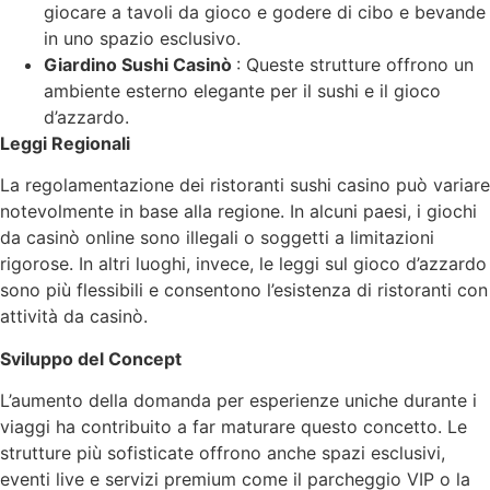
giocare a tavoli da gioco e godere di cibo e bevande
in uno spazio esclusivo.
Giardino Sushi Casinò
: Queste strutture offrono un
ambiente esterno elegante per il sushi e il gioco
d’azzardo.
Leggi Regionali
La regolamentazione dei ristoranti sushi casino può variare
notevolmente in base alla regione. In alcuni paesi, i giochi
da casinò online sono illegali o soggetti a limitazioni
rigorose. In altri luoghi, invece, le leggi sul gioco d’azzardo
sono più flessibili e consentono l’esistenza di ristoranti con
attività da casinò.
Sviluppo del Concept
L’aumento della domanda per esperienze uniche durante i
viaggi ha contribuito a far maturare questo concetto. Le
strutture più sofisticate offrono anche spazi esclusivi,
eventi live e servizi premium come il parcheggio VIP o la