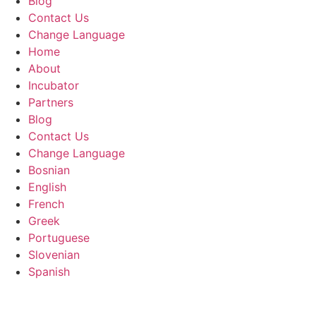
Blog
Contact Us
Change Language
Home
About
Incubator
Partners
Blog
Contact Us
Change Language
Bosnian
English
French
Greek
Portuguese
Slovenian
Spanish