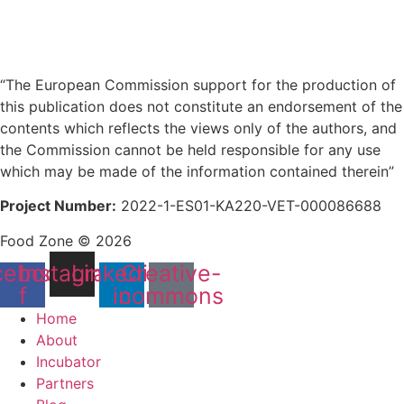
“The European Commission support for the production of
this publication does not constitute an endorsement of the
contents which reflects the views only of the authors, and
the Commission cannot be held responsible for any use
which may be made of the information contained therein”
Project Number:
2022-1-ES01-KA220-VET-000086688
Food Zone © 2026
cebook-
Instagram
Linkedin-
Creative-
f
in
commons
Home
About
Incubator
Partners