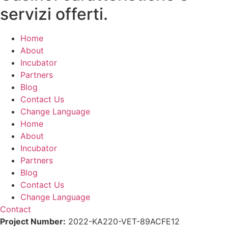
servizi offerti.
Home
About
Incubator
Partners
Blog
Contact Us
Change Language
Home
About
Incubator
Partners
Blog
Contact Us
Change Language
Contact
Project Number:
2022-KA220-VET-89ACFE12