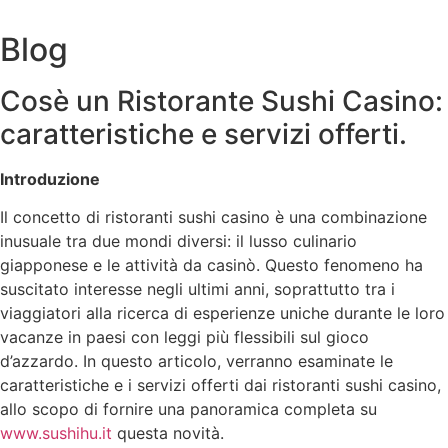
Blog
Cosè un Ristorante Sushi Casino:
caratteristiche e servizi offerti.
Introduzione
Il concetto di ristoranti sushi casino è una combinazione
inusuale tra due mondi diversi: il lusso culinario
giapponese e le attività da casinò. Questo fenomeno ha
suscitato interesse negli ultimi anni, soprattutto tra i
viaggiatori alla ricerca di esperienze uniche durante le loro
vacanze in paesi con leggi più flessibili sul gioco
d’azzardo. In questo articolo, verranno esaminate le
caratteristiche e i servizi offerti dai ristoranti sushi casino,
allo scopo di fornire una panoramica completa su
www.sushihu.it
questa novità.