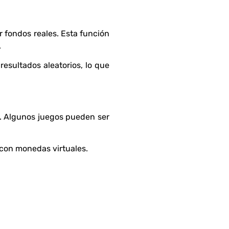
r fondos reales. Esta función
.
esultados aleatorios, lo que
os. Algunos juegos pueden ser
 con monedas virtuales.