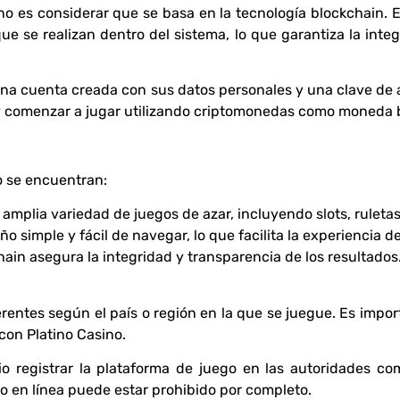
no es considerar que se basa en la tecnología blockchain. E
ue se realizan dentro del sistema, lo que garantiza la inte
na cuenta creada con sus datos personales y una clave de 
 y comenzar a jugar utilizando criptomonedas como moneda 
o se encuentran:
amplia variedad de juegos de azar, incluyendo slots, ruletas
o simple y fácil de navegar, lo que facilita la experiencia de
hain asegura la integridad y transparencia de los resultados
erentes según el país o región en la que se juegue. Es impo
 con Platino Casino.
io registrar la plataforma de juego en las autoridades c
go en línea puede estar prohibido por completo.