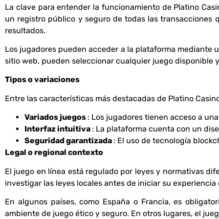
La clave para entender la funcionamiento de Platino Casi
un registro público y seguro de todas las transacciones q
resultados.
Los jugadores pueden acceder a la plataforma mediante u
sitio web, pueden seleccionar cualquier juego disponible
Tipos o variaciones
Entre las características más destacadas de Platino Casin
Variados juegos
: Los jugadores tienen acceso a una 
Interfaz intuitiva
: La plataforma cuenta con un diseñ
Seguridad garantizada
: El uso de tecnología blockc
Legal o regional contexto
El juego en línea está regulado por leyes y normativas dif
investigar las leyes locales antes de iniciar su experiencia
En algunos países, como España o Francia, es obligator
ambiente de juego ético y seguro. En otros lugares, el jue