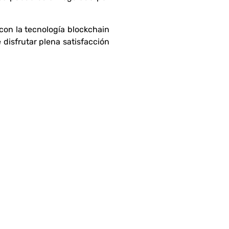
con la tecnología blockchain
disfrutar plena satisfacción
ecosystem
urism.