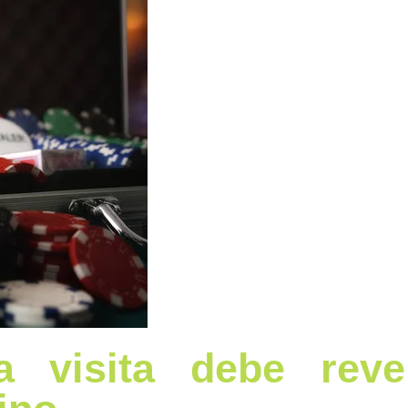
 visita debe reve