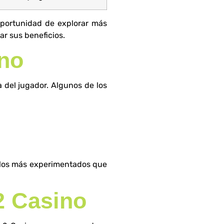
oportunidad de explorar más
ar sus beneficios.
ino
 del jugador. Algunos de los
llos más experimentados que
2 Casino