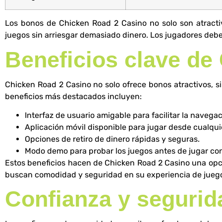
Los bonos de Chicken Road 2 Casino no solo son atracti
juegos sin arriesgar demasiado dinero. Los jugadores debe
Beneficios clave de
Chicken Road 2 Casino no solo ofrece bonos atractivos, s
beneficios más destacados incluyen:
Interfaz de usuario amigable para facilitar la navegac
Aplicación móvil disponible para jugar desde cualquie
Opciones de retiro de dinero rápidas y seguras.
Modo demo para probar los juegos antes de jugar con
Estos beneficios hacen de Chicken Road 2 Casino una op
buscan comodidad y seguridad en su experiencia de jueg
Confianza y segurid