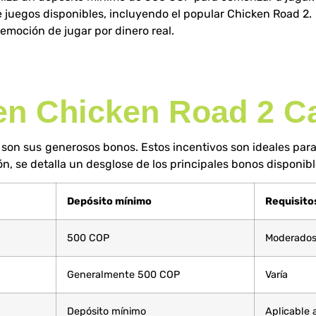
e juegos disponibles, incluyendo el popular Chicken Road 2.
 emoción de jugar por dinero real.
en Chicken Road 2 C
son sus generosos bonos. Estos incentivos son ideales para
n, se detalla un desglose de los principales bonos disponibl
Depósito mínimo
Requisito
500 COP
Moderado
Generalmente 500 COP
Varía
Depósito mínimo
Aplicable 