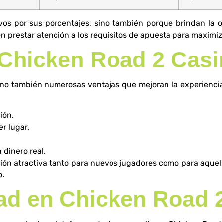
vos por sus porcentajes, sino también porque brindan la 
n prestar atención a los requisitos de apuesta para maximiz
 Chicken Road 2 Cas
ino también numerosas ventajas que mejoran la experiencia
ión.
r lugar.
 dinero real.
ción atractiva tanto para nuevos jugadores como para aque
o.
ad en Chicken Road 