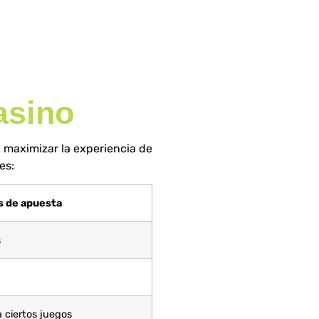
asino
 maximizar la experiencia de
es:
s de apuesta
s
a ciertos juegos