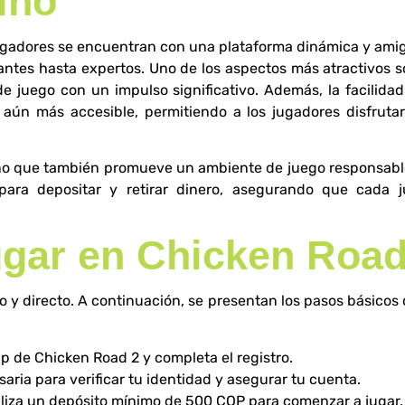
ino
 jugadores se encuentran con una plataforma dinámica y amig
antes hasta expertos. Uno de los aspectos más atractivos 
juego con un impulso significativo. Además, la facilidad
 aún más accesible, permitiendo a los jugadores disfrutar
ino que también promueve un ambiente de juego responsable
ara depositar y retirar dinero, asegurando que cada j
gar en Chicken Road
 y directo. A continuación, se presentan los pasos básicos
pp de Chicken Road 2 y completa el registro.
aria para verificar tu identidad y asegurar tu cuenta.
liza un depósito mínimo de 500 COP para comenzar a jugar.