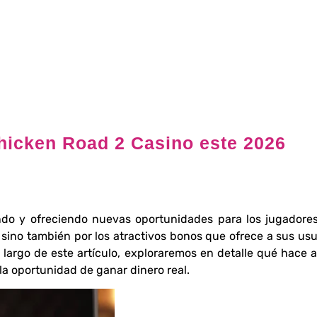
hicken Road 2 Casino este 2026
ndo y ofreciendo nuevas oportunidades para los jugadore
 sino también por los atractivos bonos que ofrece a sus us
o largo de este artículo, exploraremos en detalle qué hace
 la oportunidad de ganar dinero real.