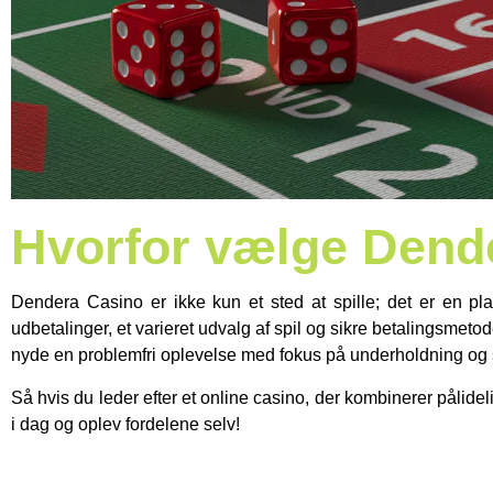
Hvorfor vælge Dend
Dendera Casino er ikke kun et sted at spille; det er en pl
udbetalinger, et varieret udvalg af spil og sikre betalingsmetod
nyde en problemfri oplevelse med fokus på underholdning og 
Så hvis du leder efter et online casino, der kombinerer påli
i dag og oplev fordelene selv!