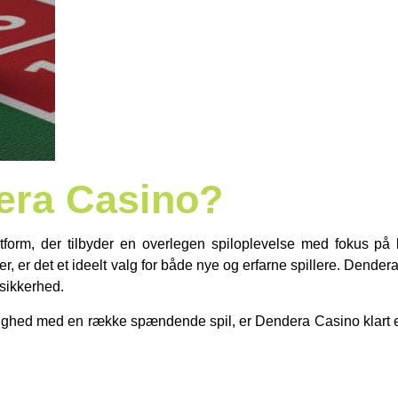
era Casino?
atform, der tilbyder en overlegen spiloplevelse med fokus på 
er, er det et ideelt valg for både nye og erfarne spillere. Dendera
sikkerhed.
delighed med en række spændende spil, er Dendera Casino klart 