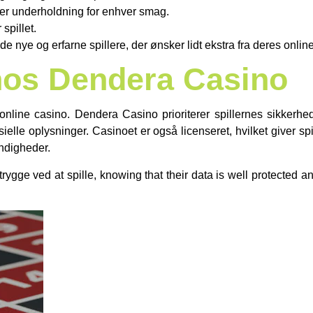
ikrer underholdning for enhver smag.
spillet.
de nye og erfarne spillere, der ønsker lidt ekstra fra deres onlin
 hos Dendera Casino
t online casino. Dendera Casino prioriterer spillernes sikker
ielle oplysninger. Casinoet er også licenseret, hvilket giver spi
yndigheder.
g trygge ved at spille, knowing that their data is well protected a