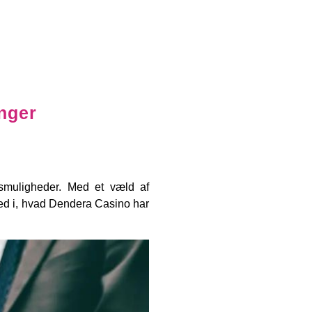
inger
ngsmuligheder. Med et væld af
i ned i, hvad Dendera Casino har