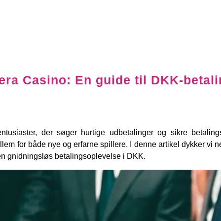
ra Casino: En guide til DKK-betal
ntusiaster, der søger hurtige udbetalinger og sikre betali
mellem for både nye og erfarne spillere. I denne artikel dykker v
en gnidningsløs betalingsoplevelse i DKK.