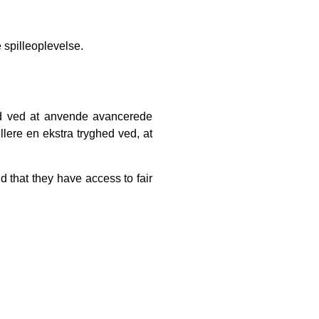
e spilleoplevelse.
hed ved at anvende avancerede
llere en ekstra tryghed ved, at
nd that they have access to fair