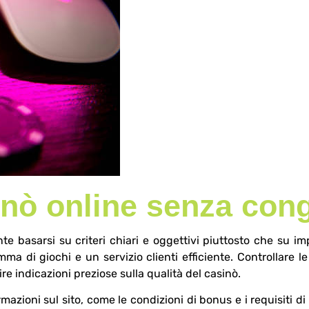
inò online senza con
te basarsi su criteri chiari e oggettivi piuttosto che su i
a di giochi e un servizio clienti efficiente. Controllare le 
re indicazioni preziose sulla qualità del casinò.
mazioni sul sito, come le condizioni di bonus e i requisiti 