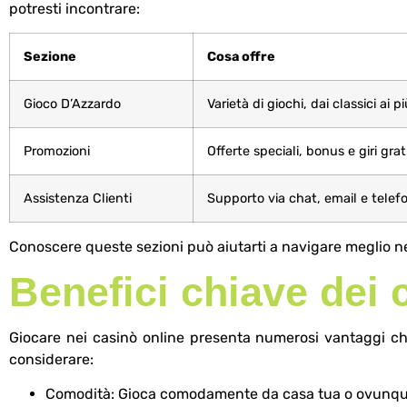
potresti incontrare:
Sezione
Cosa offre
Gioco D’Azzardo
Varietà di giochi, dai classici ai p
Promozioni
Offerte speciali, bonus e giri grat
Assistenza Clienti
Supporto via chat, email e telef
Conoscere queste sezioni può aiutarti a navigare meglio nel
Benefici chiave dei 
Giocare nei casinò online presenta numerosi vantaggi che
considerare:
Comodità: Gioca comodamente da casa tua o ovunque