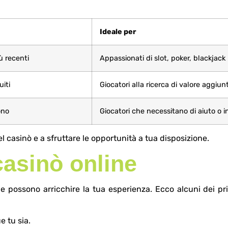
Ideale per
iù recenti
Appassionati di slot, poker, blackjack
uiti
Giocatori alla ricerca di valore aggiun
ono
Giocatori che necessitano di aiuto o 
 casinò e a sfruttare le opportunità a tua disposizione.
casinò online
 possono arricchire la tua esperienza. Ecco alcuni dei prin
 tu sia.