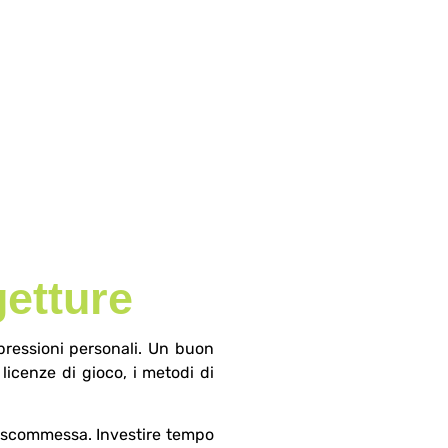
getture
mpressioni personali. Un buon
licenze di gioco, i metodi di
di scommessa. Investire tempo