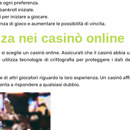
re ogni preferenza.
ankroll iniziale.
per iniziare a giocare.
za di gioco e aumentare le possibilità di vincita.
zza nei casinò online
 sceglie un casinò online. Assicurati che il casinò abbia una
tilizza tecnologie di crittografia per proteggere i dati de
e di altri giocatori riguardo la loro esperienza. Un casinò aff
pronta a rispondere a qualsiasi dubbio.