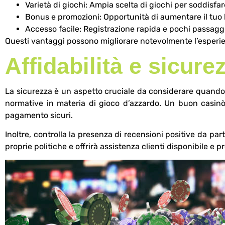
Varietà di giochi: Ampia scelta di giochi per soddisfa
Bonus e promozioni: Opportunità di aumentare il tuo b
Accesso facile: Registrazione rapida e pochi passaggi 
Questi vantaggi possono migliorare notevolmente l’esperien
Affidabilità e sicure
La sicurezza è un aspetto cruciale da considerare quando si
normative in materia di gioco d’azzardo. Un buon casinò u
pagamento sicuri.
Inoltre, controlla la presenza di recensioni positive da part
proprie politiche e offrirà assistenza clienti disponibile e 