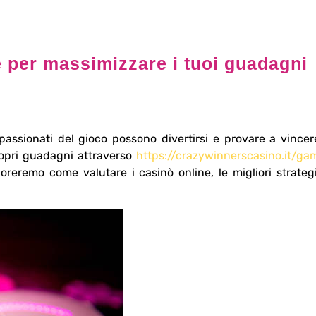
e per massimizzare i tuoi guadagni
passionati del gioco possono divertirsi e provare a vincer
ropri guadagni attraverso
https://crazywinnerscasino.it/ga
oreremo come valutare i casinò online, le migliori strateg