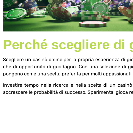
Perché scegliere di 
Scegliere un casinò online per la propria esperienza di gi
che di opportunità di guadagno. Con una selezione di gio
pongono come una scelta preferita per molti appassionati 
Investire tempo nella ricerca e nella scelta di un casin
accrescere le probabilità di successo. Sperimenta, gioca 