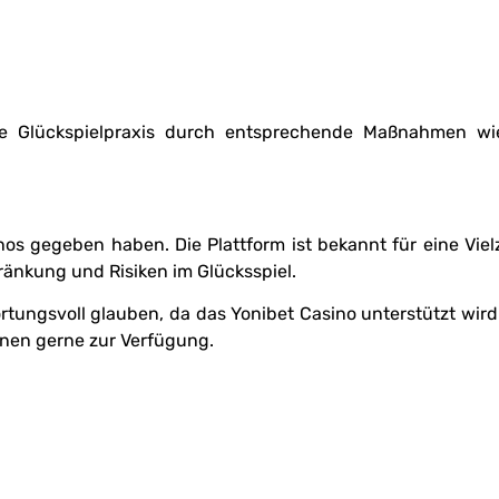
olle Glückspielpraxis durch entsprechende Maßnahmen w
nos gegeben haben. Die Plattform ist bekannt für eine Vielz
änkung und Risiken im Glücksspiel.
wortungsvoll glauben, da das Yonibet Casino unterstützt wir
hnen gerne zur Verfügung.