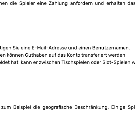
n die Spieler eine Zahlung anfordern und erhalten da
nötigen Sie eine E-Mail-Adresse und einen Benutzernamen.
n können Guthaben auf das Konto transferiert werden.
det hat, kann er zwischen Tischspielen oder Slot-Spielen 
zum Beispiel die geografische Beschränkung. Einige Spi