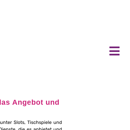
 das Angebot und
runter Slots, Tischspiele und
Dienste, die es anbietet und