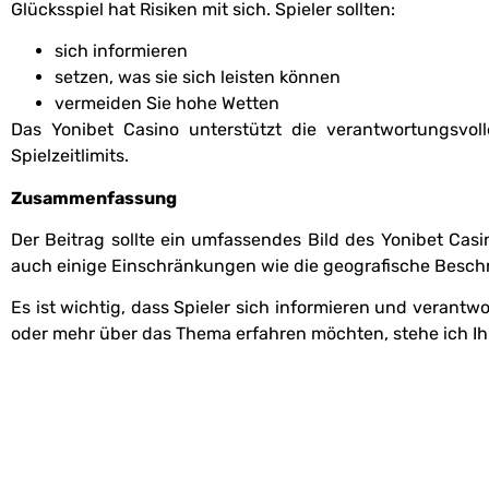
Glücksspiel hat Risiken mit sich. Spieler sollten:
sich informieren
setzen, was sie sich leisten können
vermeiden Sie hohe Wetten
Das Yonibet Casino unterstützt die verantwortungsv
Spielzeitlimits.
Zusammenfassung
Der Beitrag sollte ein umfassendes Bild des Yonibet Casi
auch einige Einschränkungen wie die geografische Beschr
Es ist wichtig, dass Spieler sich informieren und verant
oder mehr über das Thema erfahren möchten, stehe ich I