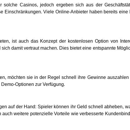
 solche Casinos, jedoch ergeben sich aus der Geschäftstät
e Einschränkungen. Viele Online-Anbieter haben bereits eine b
en, ist auch das Konzept der kostenlosen Option von Inter
sich damit vertraut machen. Dies bietet eine entspannte Mögli
ten, möchten sie in der Regel schnell ihre Gewinne auszahle
er Demo-Optionen zur Verfügung.
iegen auf der Hand: Spieler können ihr Geld schnell abheben
en auch weitere potenzielle Vorteile wie verbesserte Kundenbin