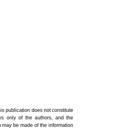
ecosystem
urism.
s publication does not constitute
ws only of the authors, and the
 may be made of the information