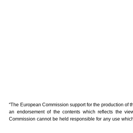
ducers (SMEs) and the tourism 
pment of regenerative culinary to
“The European Commission support for the production of thi
an endorsement of the contents which reflects the vie
Commission cannot be held responsible for any use which
contained therein”