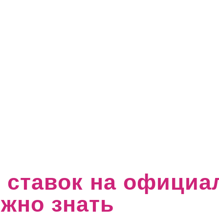
 ставок на официа
ужно знать