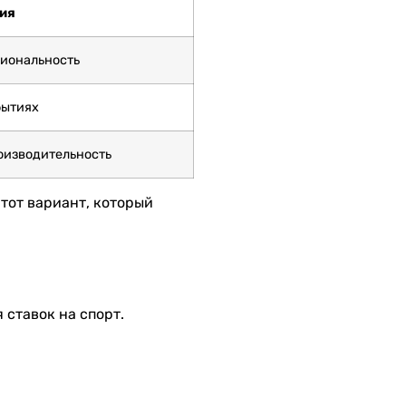
ия
иональность
бытиях
оизводительность
тот вариант, который
 ставок на спорт.