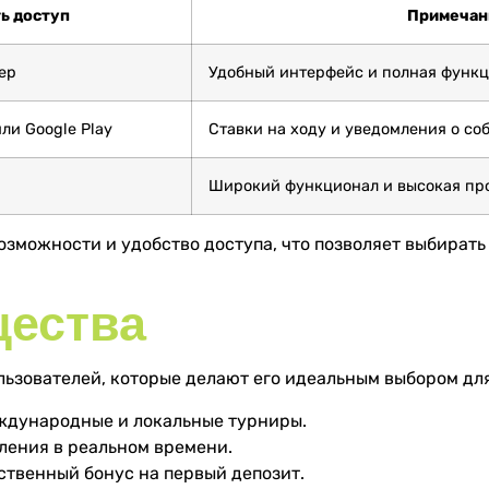
ь доступ
Примечан
ер
Удобный интерфейс и полная функц
ли Google Play
Ставки на ходу и уведомления о со
Широкий функционал и высокая пр
зможности и удобство доступа, что позволяет выбирать 
ества
ьзователей, которые делают его идеальным выбором для
ждународные и локальные турниры.
ления в реальном времени.
ственный бонус на первый депозит.