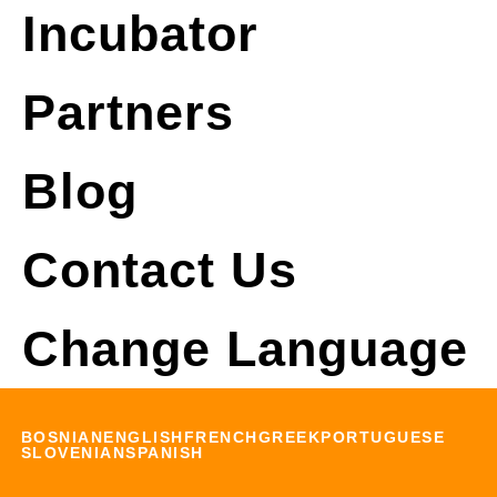
Incubator
Partners
Blog
Contact Us
Change Language
BOSNIAN
ENGLISH
FRENCH
GREEK
PORTUGUESE
SLOVENIAN
SPANISH