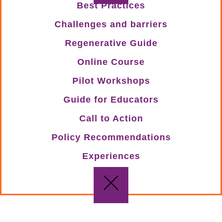
Best Practices
Challenges and barriers
Regenerative Guide
Online Course
Pilot Workshops
Guide for Educators
Call to Action
Policy Recommendations
Experiences