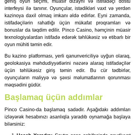
geniş oyun seçimi, müasir dizaynı və istifadəçi dostu
interfeysi ilə tanınır. Oyunçular, istədikləri vaxt və yerdən
kazinoya daxil olmaq imkanı əldə edirlər. Eyni zamanda,
istifadəçilərin rahatlığı üçün mükafat proqramları və
bonuslar da təqdim edilir. Pinco Casino, həmçinin müasir
texnologiyalardan istifadə edərək təhlükəsiz və etibarlı bir
oyun mühiti təmin edir.
Bu kazino platforması, yerli qanunvericiliyə uyğun olaraq,
geolokasiya məhdudiyyətlərini nəzərə alaraq istifadəçilər
üçün təhlükəsiz giriş təmin edir. Bu cür tədbirlər,
oyunçuların maliyyə və şəxsi məlumatlarının qorunması
məqsədini güdür.
Başlamaq üçün addımlar
Pinco Casino-da başlamaq sadədir. Aşağıdakı addımları
izləyərək hesabınızı asanlıqla yaradıb oynamağa başlaya
bilərsiniz: