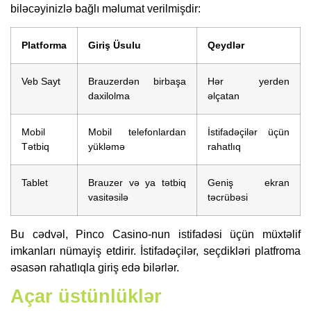
biləcəyinizlə bağlı məlumat verilmişdir:
Platforma
Giriş Üsulu
Qeydlər
Veb Sayt
Brauzerdən birbaşa
Hər yerden
daxilolma
əlçatan
Mobil
Mobil telefonlardan
İstifadəçilər üçün
Tətbiq
yükləmə
rahatlıq
Tablet
Brauzer və ya tətbiq
Geniş ekran
vasitəsilə
təcrübəsi
Bu cədvəl, Pinco Casino-nun istifadəsi üçün müxtəlif
imkanları nümayiş etdirir. İstifadəçilər, seçdikləri platfroma
əsasən rahatlıqla giriş edə bilərlər.
Açar üstünlüklər