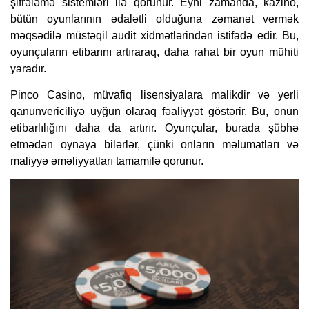
şifrələmə sistemləri ilə qorunur. Eyni zamanda, kazino,
bütün oyunlarının ədalətli olduğuna zəmanət vermək
məqsədilə müstəqil audit xidmətlərindən istifadə edir. Bu,
oyunçuların etibarını artıraraq, daha rahat bir oyun mühiti
yaradır.
Pinco Casino, müvafiq lisensiyalara malikdir və yerli
qanunvericiliyə uyğun olaraq fəaliyyət göstərir. Bu, onun
etibarlılığını daha da artırır. Oyunçular, burada şübhə
etmədən oynaya bilərlər, çünki onların məlumatları və
maliyyə əməliyyatları tamamilə qorunur.