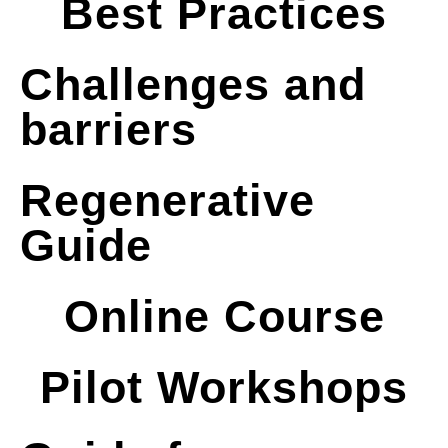
Best Practices
Challenges and
barriers
Regenerative
Guide
Online Course
Pilot Workshops