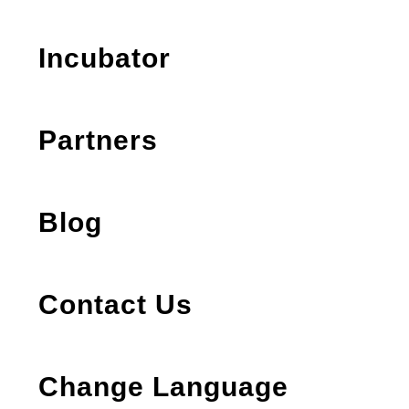
Incubator
Partners
Blog
Contact Us
Change Language