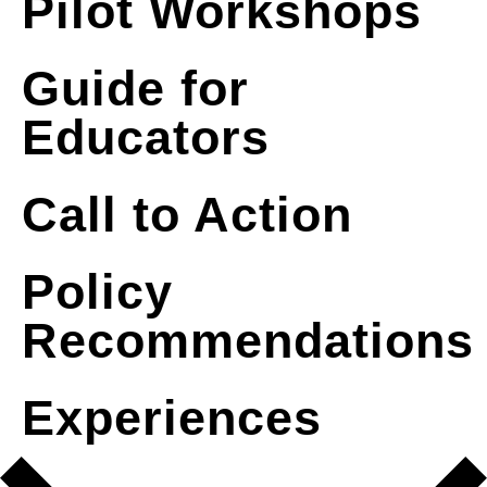
Pilot Workshops
Guide for
Educators
Call to Action
Policy
Recommendations
Experiences