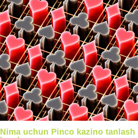
Nima uchun Pinco kazino tanlash