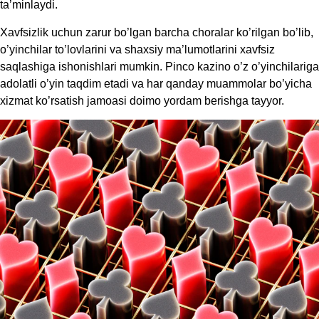
ta’minlaydi.
Xavfsizlik uchun zarur bo’lgan barcha choralar ko’rilgan bo’lib,
o’yinchilar to’lovlarini va shaxsiy ma’lumotlarini xavfsiz
saqlashiga ishonishlari mumkin. Pinco kazino o’z o’yinchilariga
adolatli o’yin taqdim etadi va har qanday muammolar bo’yicha
xizmat ko’rsatish jamoasi doimo yordam berishga tayyor.