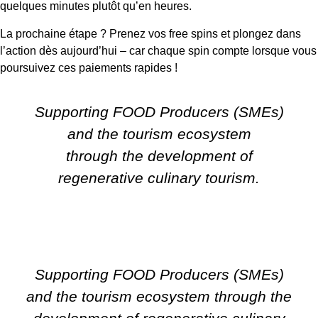
quelques minutes plutôt qu’en heures.
La prochaine étape ? Prenez vos free spins et plongez dans
l’action dès aujourd’hui – car chaque spin compte lorsque vous
poursuivez ces paiements rapides !
Supporting FOOD Producers (SMEs)
and the tourism ecosystem
through the development of
regenerative culinary tourism.
Supporting FOOD Producers (SMEs)
and the tourism ecosystem through the