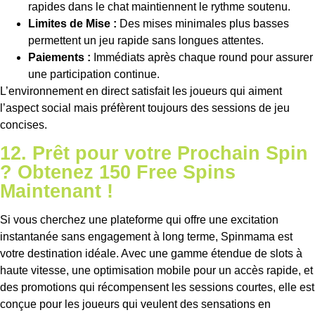
rapides dans le chat maintiennent le rythme soutenu.
Limites de Mise :
Des mises minimales plus basses
permettent un jeu rapide sans longues attentes.
Paiements :
Immédiats après chaque round pour assurer
une participation continue.
L’environnement en direct satisfait les joueurs qui aiment
l’aspect social mais préfèrent toujours des sessions de jeu
concises.
12. Prêt pour votre Prochain Spin
? Obtenez 150 Free Spins
Maintenant !
Si vous cherchez une plateforme qui offre une excitation
instantanée sans engagement à long terme, Spinmama est
votre destination idéale. Avec une gamme étendue de slots à
haute vitesse, une optimisation mobile pour un accès rapide, et
des promotions qui récompensent les sessions courtes, elle est
conçue pour les joueurs qui veulent des sensations en