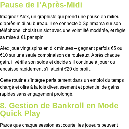
Pause de l’Après-Midi
Imaginez Alex, un graphiste qui prend une pause en milieu
d’après-midi au bureau. Il se connecte à Spinmama sur son
téléphone, choisit un slot avec une volatilité modérée, et règle
sa mise à €1 par spin.
Alex joue vingt spins en dix minutes – gagnant parfois €5 ou
€10 sur une seule combinaison de rouleaux. Après chaque
gain, il vérifie son solde et décide s’il continue à jouer ou
encaisse rapidement s’il atteint €20 de profit.
Cette routine s’intègre parfaitement dans un emploi du temps
chargé et offre à la fois divertissement et potentiel de gains
rapides sans engagement prolongé.
8. Gestion de Bankroll en Mode
Quick Play
Parce que chaque session est courte, les joueurs peuvent