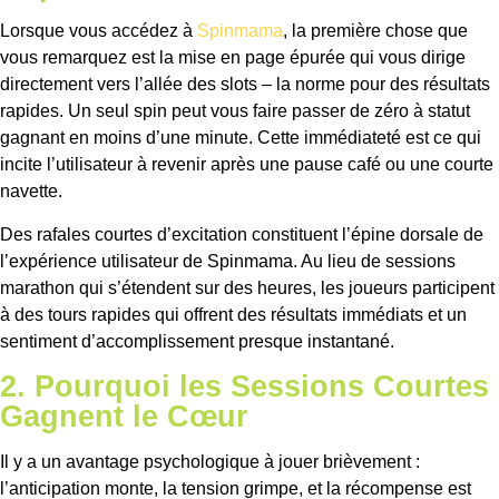
Lorsque vous accédez à
Spinmama
, la première chose que
vous remarquez est la mise en page épurée qui vous dirige
directement vers l’allée des slots – la norme pour des résultats
rapides. Un seul spin peut vous faire passer de zéro à statut
gagnant en moins d’une minute. Cette immédiateté est ce qui
incite l’utilisateur à revenir après une pause café ou une courte
navette.
Des rafales courtes d’excitation constituent l’épine dorsale de
l’expérience utilisateur de Spinmama. Au lieu de sessions
marathon qui s’étendent sur des heures, les joueurs participent
à des tours rapides qui offrent des résultats immédiats et un
sentiment d’accomplissement presque instantané.
2. Pourquoi les Sessions Courtes
Gagnent le Cœur
Il y a un avantage psychologique à jouer brièvement :
l’anticipation monte, la tension grimpe, et la récompense est