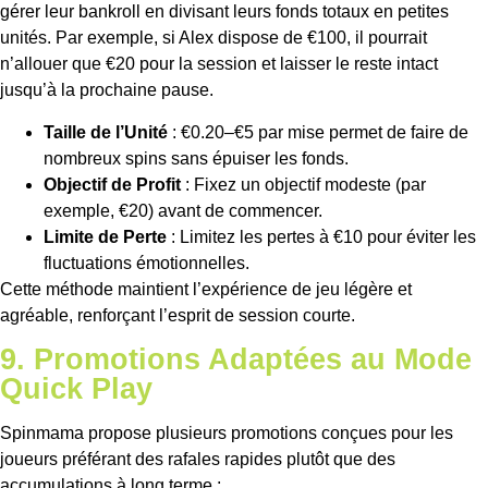
gérer leur bankroll en divisant leurs fonds totaux en petites
unités. Par exemple, si Alex dispose de €100, il pourrait
n’allouer que €20 pour la session et laisser le reste intact
jusqu’à la prochaine pause.
Taille de l’Unité
: €0.20–€5 par mise permet de faire de
nombreux spins sans épuiser les fonds.
Objectif de Profit
: Fixez un objectif modeste (par
exemple, €20) avant de commencer.
Limite de Perte
: Limitez les pertes à €10 pour éviter les
fluctuations émotionnelles.
Cette méthode maintient l’expérience de jeu légère et
agréable, renforçant l’esprit de session courte.
9. Promotions Adaptées au Mode
Quick Play
Spinmama propose plusieurs promotions conçues pour les
joueurs préférant des rafales rapides plutôt que des
accumulations à long terme :