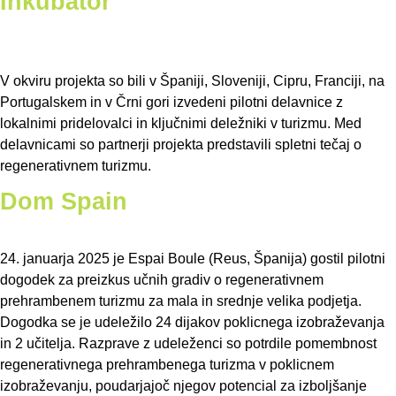
Inkubator
Pilotne delavnice
V okviru projekta so bili v Španiji, Sloveniji, Cipru, Franciji, na
Portugalskem in v Črni gori izvedeni pilotni delavnice z
lokalnimi pridelovalci in ključnimi deležniki v turizmu. Med
delavnicami so partnerji projekta predstavili spletni tečaj o
regenerativnem turizmu.
Dom Spain
24. januarja 2025 je Espai Boule (Reus, Španija) gostil pilotni
dogodek za preizkus učnih gradiv o regenerativnem
prehrambenem turizmu za mala in srednje velika podjetja.
Dogodka se je udeležilo 24 dijakov poklicnega izobraževanja
in 2 učitelja. Razprave z udeleženci so potrdile pomembnost
regenerativnega prehrambenega turizma v poklicnem
izobraževanju, poudarjajoč njegov potencial za izboljšanje