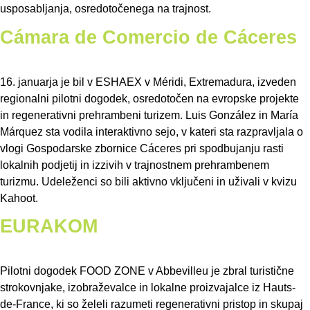
usposabljanja, osredotočenega na trajnost.
Cámara de Comercio de Cáceres
16. januarja je bil v ESHAEX v Méridi, Extremadura, izveden
regionalni pilotni dogodek, osredotočen na evropske projekte
in regenerativni prehrambeni turizem. Luis González in María
Márquez sta vodila interaktivno sejo, v kateri sta razpravljala o
vlogi Gospodarske zbornice Cáceres pri spodbujanju rasti
lokalnih podjetij in izzivih v trajnostnem prehrambenem
turizmu. Udeleženci so bili aktivno vključeni in uživali v kvizu
Kahoot.
EURAKOM
Pilotni dogodek FOOD ZONE v Abbevilleu je zbral turistične
strokovnjake, izobraževalce in lokalne proizvajalce iz Hauts-
de-France, ki so želeli razumeti regenerativni pristop in skupaj