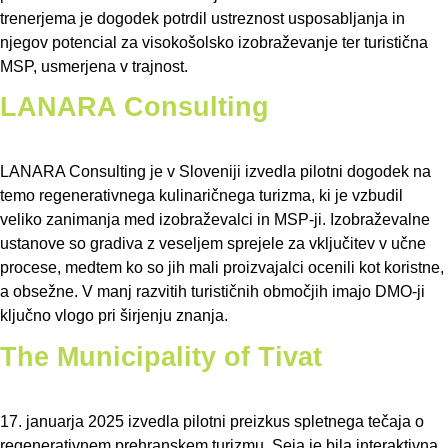
trenerjema je dogodek potrdil ustreznost usposabljanja in
njegov potencial za visokošolsko izobraževanje ter turistična
MSP, usmerjena v trajnost.
LANARA Consulting
LANARA Consulting je v Sloveniji izvedla pilotni dogodek na
temo regenerativnega kulinaričnega turizma, ki je vzbudil
veliko zanimanja med izobraževalci in MSP-ji. Izobraževalne
ustanove so gradiva z veseljem sprejele za vključitev v učne
procese, medtem ko so jih mali proizvajalci ocenili kot koristne,
a obsežne. V manj razvitih turističnih območjih imajo DMO-ji
ključno vlogo pri širjenju znanja.
The Municipality of Tivat
17. januarja 2025 izvedla pilotni preizkus spletnega tečaja o
regenerativnem prehranskem turizmu. Seja je bila interaktivna