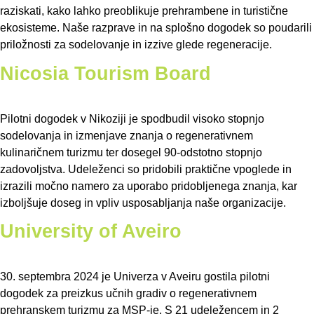
raziskati, kako lahko preoblikuje prehrambene in turistične
ekosisteme. Naše razprave in na splošno dogodek so poudarili
priložnosti za sodelovanje in izzive glede regeneracije.
Nicosia Tourism Board
Pilotni dogodek v Nikoziji je spodbudil visoko stopnjo
sodelovanja in izmenjave znanja o regenerativnem
kulinaričnem turizmu ter dosegel 90-odstotno stopnjo
zadovoljstva. Udeleženci so pridobili praktične vpoglede in
izrazili močno namero za uporabo pridobljenega znanja, kar
izboljšuje doseg in vpliv usposabljanja naše organizacije.
University of Aveiro
30. septembra 2024 je Univerza v Aveiru gostila pilotni
dogodek za preizkus učnih gradiv o regenerativnem
prehranskem turizmu za MSP-je. S 21 udeležencem in 2