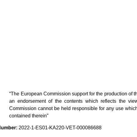
ducers (SMEs) and the tourism 
pment of regenerative culinary to
“The European Commission support for the production of thi
an endorsement of the contents which reflects the vie
Commission cannot be held responsible for any use which
contained therein”
Number:
2022-1-ES01-KA220-VET-000086688