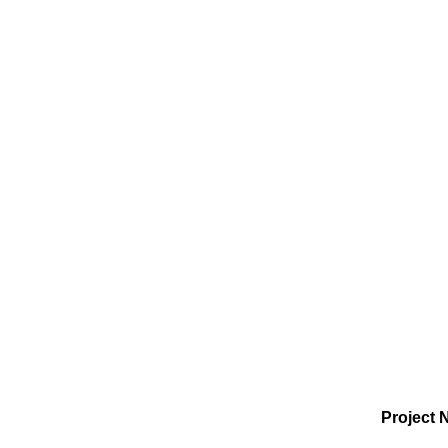
Supporting FOOD Pro
through the develo
Project 